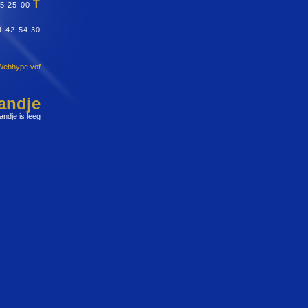
T
65 25 00
1 42 54 30
Webhype vof
andje
ndje is leeg